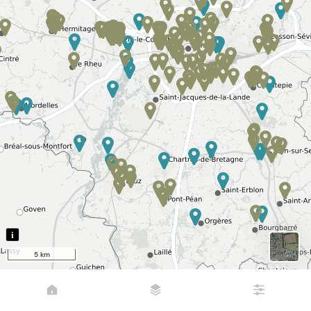
i
5 km